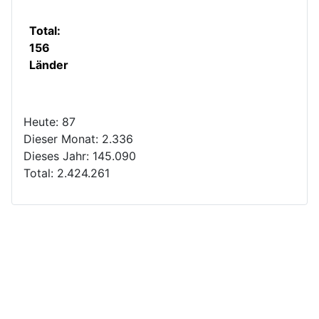
Total:
156
Länder
Heute:
87
Dieser Monat:
2.336
Dieses Jahr:
145.090
Total:
2.424.261
Copyright © 2026 - Das Team Minehunters über
Altbergbau und Untertage-Verlagerungen. Alle Rechte
vorbehalten.
Joomla!
ist freie, unter der
GNU/GPL-Lizenz