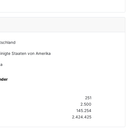
tschland
inigte Staaten von Amerika
na
nder
251
2.500
145.254
2.424.425