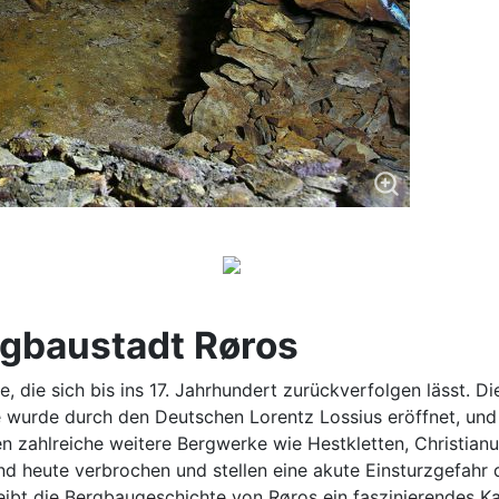
rgbaustadt Røros
, die sich bis ins 17. Jahrhundert zurückverfolgen lässt. 
e wurde durch den Deutschen Lorentz Lossius eröffnet, und
 zahlreiche weitere Bergwerke wie Hestkletten, Christian
 heute verbrochen und stellen eine akute Einsturzgefahr da
ibt die Bergbaugeschichte von Røros ein faszinierendes Kap