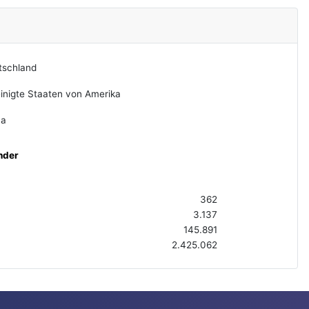
tschland
inigte Staaten von Amerika
na
nder
362
3.137
145.891
2.425.062