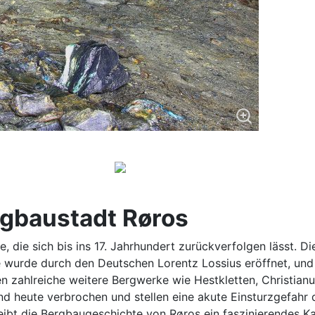
rgbaustadt Røros
, die sich bis ins 17. Jahrhundert zurückverfolgen lässt. 
e wurde durch den Deutschen Lorentz Lossius eröffnet, und
 zahlreiche weitere Bergwerke wie Hestkletten, Christian
 heute verbrochen und stellen eine akute Einsturzgefahr da
ibt die Bergbaugeschichte von Røros ein faszinierendes Kap