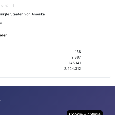
tschland
inigte Staaten von Amerika
na
nder
138
2.387
145.141
2.424.312
.
Cookie-Richtlinie