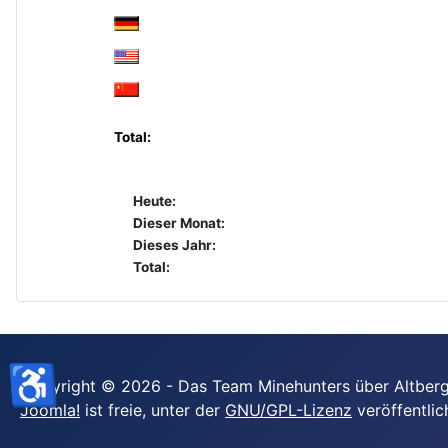
Total:
Heute:
Dieser Monat:
Dieses Jahr:
Total:
♿
Copyright © 2026 - Das Team Minehunters über Altberg
Joomla!
ist freie, unter der
GNU/GPL-Lizenz
veröffentlic