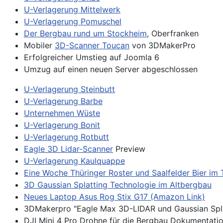
U-Verlagerung Mittelwerk
U-Verlagerung Pomuschel
Der Bergbau rund um Stockheim
, Oberfranken
Mobiler
3D-Scanner Toucan
von 3DMakerPro
Erfolgreicher Umstieg auf Joomla 6
Umzug auf einen neuen Server abgeschlossen
U-Verlagerung Steinbutt
U-Verlagerung Barbe
Unternehmen Wüste
U-Verlagerung Bonit
U-Verlagerung Rotbutt
Eagle 3D Lidar-Scanner
Preview
U-Verlagerung Kaulquappe
Eine Woche Thüringer Roster und Saalfelder Bier im 
3
D Gaussian Splatting
Technologie im Altbergbau
Neues Laptop
Asus Rog Stix G17
(Amazon Link)
3DMakerpro "Eagle Max 3D-LIDAR und Gaussian Spla
DJI Mini 4 Pro Drohne für die Bergbau Dokumentati