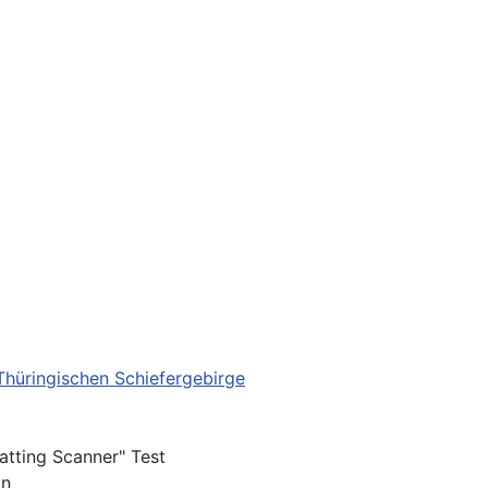
Thüringischen Schiefergebirge
tting Scanner" Test
on