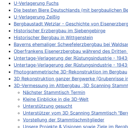
U-Verlagerung Fuchs
Die besten Biere Deutschlands (mit bergbaulichen B
U-Verlagerung Zeißig
Bergbaustadt Wetzlar - Geschichte von Eisenerzber
Historischer Erzbergbau im Siebengebirge
Historischer Bergbau in Wittgenstein
Bayerns ehemaliger Schwefelerzbergbau bei Waldsa
Oberfrankens Eisenerzbergbau während des Dritten 
Untertage-Verlagerung der Rüstungsindustrie - 1943
Untertage-Verlagerung der Rüstungsindustrie - 1943
Photogrammetrische 3D-Rekonstruktion im Bergbau
3D Rekonstruktion ganzer Bergwerke (Grubenrisse i
3D-Vermessung im Altbergbau „3D Scanning Stammt
Nächster Stammtisch Termin
Kleine Einblicke in die 3D-Welt
Unterstützung gesucht
Unterstützer vom 3D Scanning Stammtisch "Ber
Vorstellung der Stammtischmitglieder
Unsere Projekte & Visionen sowie Ziele im Berg