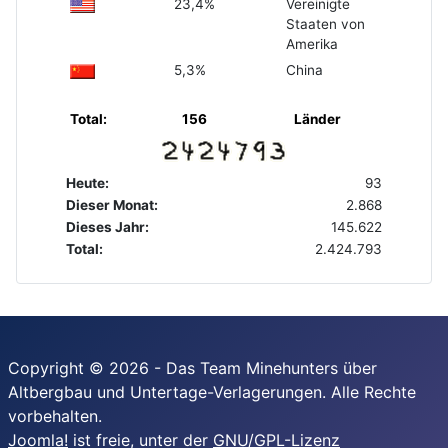
23,4%
Vereinigte
Staaten von
Amerika
5,3%
China
Total:
156
Länder
Heute:
93
Dieser Monat:
2.868
Dieses Jahr:
145.622
Total:
2.424.793
Copyright © 2026 - Das Team Minehunters über
Altbergbau und Untertage-Verlagerungen. Alle Rechte
vorbehalten.
Joomla!
ist freie, unter der
GNU/GPL-Lizenz