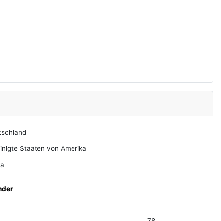
tschland
inigte Staaten von Amerika
na
nder
78