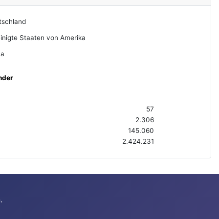
tschland
inigte Staaten von Amerika
na
nder
57
2.306
145.060
2.424.231
.