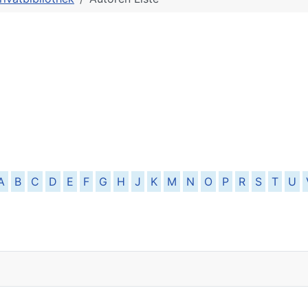
A
B
C
D
E
F
G
H
J
K
M
N
O
P
R
S
T
U