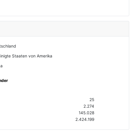
tschland
inigte Staaten von Amerika
na
nder
25
2.274
145.028
2.424.199