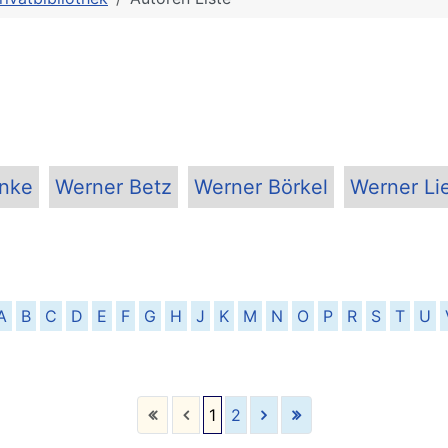
anke
Werner Betz
Werner Börkel
Werner Li
A
B
C
D
E
F
G
H
J
K
M
N
O
P
R
S
T
U
1
2