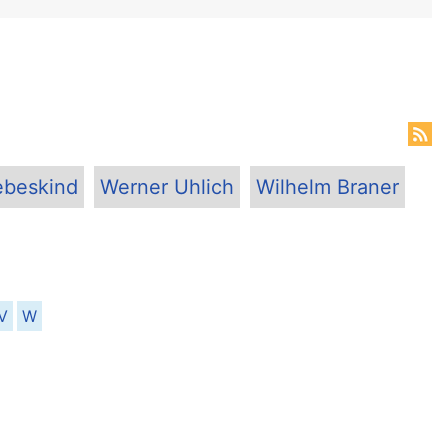
ebeskind
Werner Uhlich
Wilhelm Braner
V
W