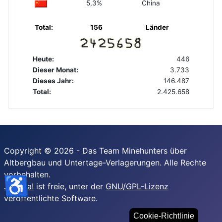
5,3%
China
Total:
156
Länder
Heute:
446
Dieser Monat:
3.733
Dieses Jahr:
146.487
Total:
2.425.658
Copyright © 2026 - Das Team Minehunters über
Altbergbau und Untertage-Verlagerungen. Alle Rechte
vorbehalten.
♿
Joomla!
ist freie, unter der
GNU/GPL-Lizenz
veröffentlichte Software.
Cookie-Richtlinie