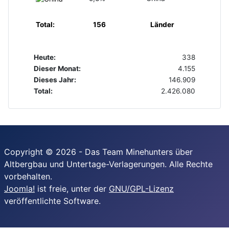
Total:
156
Länder
Heute:
338
Dieser Monat:
4.155
Dieses Jahr:
146.909
Total:
2.426.080
Copyright © 2026 - Das Team Minehunters über
Altbergbau und Untertage-Verlagerungen. Alle Rechte
vorbehalten.
Joomla!
ist freie, unter der
GNU/GPL-Lizenz
veröffentlichte Software.