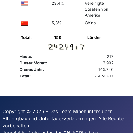
23,4%
Vereinigte
Staaten von
Amerika
5,3%
China
Total:
156
Länder
Heute:
217
Dieser Monat:
2.992
Dieses Jahr:
145.746
Total:
2.424.917
Copyright © 2026 - Das Team Minehunters über
Altbergbau und Untertage-Verlagerungen. Alle Rechte
vorbehalten.
Joomla!
ist freie, unter der
GNU/GPL-Lizenz