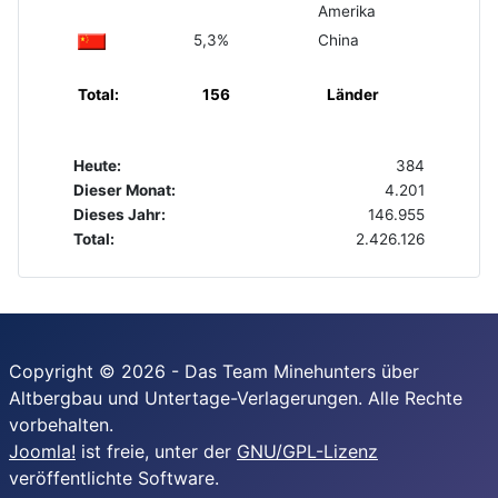
Amerika
5,3%
China
Total:
156
Länder
Heute:
384
Dieser Monat:
4.201
Dieses Jahr:
146.955
Total:
2.426.126
Copyright © 2026 - Das Team Minehunters über
Altbergbau und Untertage-Verlagerungen. Alle Rechte
vorbehalten.
Joomla!
ist freie, unter der
GNU/GPL-Lizenz
veröffentlichte Software.