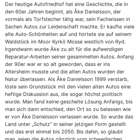
Der heutige Autofriedhof hat eine Geschichte, die in
den 60er Jahren beginnt, als Åke Danielsson, der
vormals als Torfstecher tätig war, sein Fachwissen in
Sachen Autos zur Leidenschaft machte. Er kaufte viele
alte Auto-Schönheiten auf und hortete sie auf seinem
Waldstück im Moor Kyrkö Mosse westlich von Ryd.
Irgendwann wurde Åke zu alt für die aufwendigen
Reparatur-Arbeiten seiner gesammelten Autos. Anfang
der 90er war er so alt geworden, dass er ins
Altersheim musste und die alten Autos wurden der
Natur überlassen. Als Åke Danielsson 1999 verstarb,
löste sein Grundstück mit den vielen alten Autos eine
heftige Diskussion aus, die sogar höchst politisch
wurde. Man fand keine gescheite Lösung Anfangs, bis
man sich dann entschied, den Ort so zu belassen wie
er von Åke Danielsson verlassen wurde. So wurde das
Land unter „Schutz“ in seiner jetzigen Form gestellt
und das erst einmal bis 2050. Bis dahin, so glaubt
man, seien die Autos gänzlich vom schwedischen