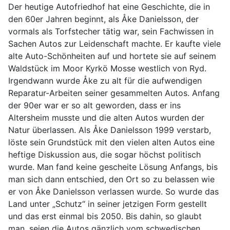
Der heutige Autofriedhof hat eine Geschichte, die in
den 60er Jahren beginnt, als Åke Danielsson, der
vormals als Torfstecher tätig war, sein Fachwissen in
Sachen Autos zur Leidenschaft machte. Er kaufte viele
alte Auto-Schönheiten auf und hortete sie auf seinem
Waldstück im Moor Kyrkö Mosse westlich von Ryd.
Irgendwann wurde Åke zu alt für die aufwendigen
Reparatur-Arbeiten seiner gesammelten Autos. Anfang
der 90er war er so alt geworden, dass er ins
Altersheim musste und die alten Autos wurden der
Natur überlassen. Als Åke Danielsson 1999 verstarb,
löste sein Grundstück mit den vielen alten Autos eine
heftige Diskussion aus, die sogar höchst politisch
wurde. Man fand keine gescheite Lösung Anfangs, bis
man sich dann entschied, den Ort so zu belassen wie
er von Åke Danielsson verlassen wurde. So wurde das
Land unter „Schutz“ in seiner jetzigen Form gestellt
und das erst einmal bis 2050. Bis dahin, so glaubt
man, seien die Autos gänzlich vom schwedischen