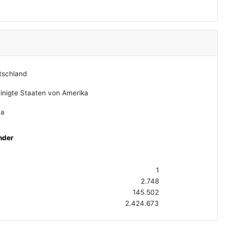
tschland
inigte Staaten von Amerika
na
nder
1
2.748
145.502
2.424.673