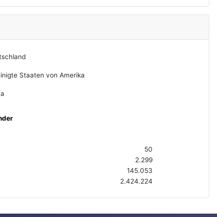
tschland
inigte Staaten von Amerika
na
nder
50
2.299
145.053
2.424.224