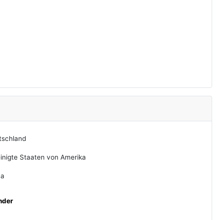
tschland
inigte Staaten von Amerika
na
nder