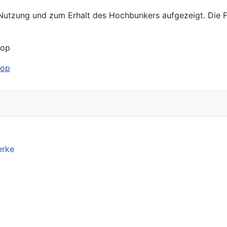
tzung und zum Erhalt des Hochbunkers aufgezeigt. Die Fot
rop
rop
erke