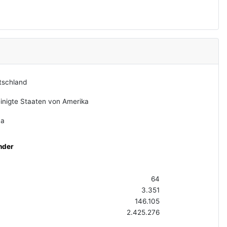
tschland
inigte Staaten von Amerika
na
nder
64
3.351
146.105
2.425.276