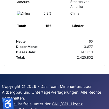
Staaten von
Amerika
5,3%
China
Total:
156
Länder
Heute:
60
Dieser Monat:
3.877
Dieses Jahr:
146.631
Total:
2.425.802
Copyright © 2026 - Das Team Minehunters über
Altbergbau und Untertage-Verlagerungen. Alle Rechte
vorbehalten.
♿
Joomla!
ist freie, unter der
GNU/GPL-Lizenz