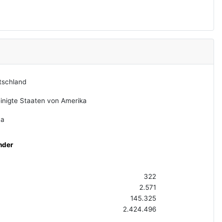
tschland
inigte Staaten von Amerika
na
nder
322
2.571
145.325
2.424.496