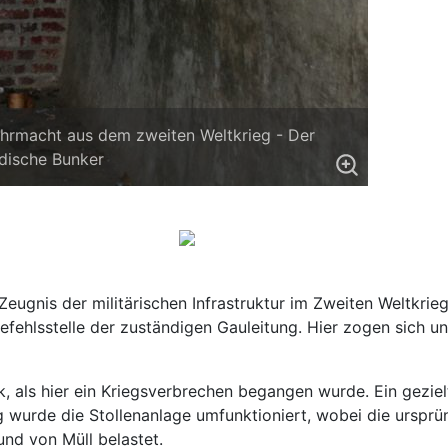
ehrmacht aus dem zweiten Weltkrieg - Der
dische Bunker
eugnis der militärischen Infrastruktur im Zweiten Weltkri
efehlsstelle der zuständigen Gauleitung. Hier zogen sich u
, als hier ein Kriegsverbrechen begangen wurde. Ein gezielt
g wurde die Stollenanlage umfunktioniert, wobei die urspr
und von Müll belastet.