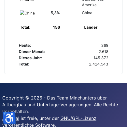
Amerika
5,3%
China
Total:
156
Länder
Heute:
369
Dieser Monat:
2.618
Dieses Jahr:
145.372
Total:
2.424.543
Copyright © 2026 - Das Team Minehunters über
Altbergbau und Untertage-Verlagerungen. Alle Rechte
vorbehalten.
♿
Joomla!
ist freie, unter der
GNU/GPL-Lizenz
veröffentlichte Software.