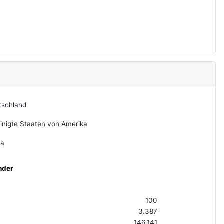
tschland
inigte Staaten von Amerika
na
nder
100
3.387
146.141