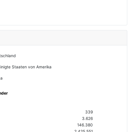
tschland
inigte Staaten von Amerika
na
nder
339
3.626
146.380
2.425.551