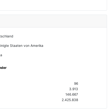
tschland
inigte Staaten von Amerika
na
nder
96
3.913
146.667
2.425.838