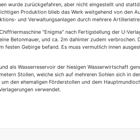
en wurde zurückgefahren, aber nicht eingestellt und stat
swichtigen Produktion blieb das Werk weitgehend von den A
tions- und Verwaltungsanlagen durch mehrere Artillerietref
Chiffriermaschine "Enigma" nach Fertigstellung der U-Verla
eine Betonmauer, und ca. 2m dahinter zudem verbrochen. 
im festen Gebirge befand. Es muss vermutlich innen ausge
und als Wasserreservoir der hiesigen Wasserwirtschaft ge
ometern Stollen, welche sich auf mehreren Sohlen sich in 
d um den ehemaligen Förderstollen und dem Hauptmundloch 
U-Verlagerungen verwendet.