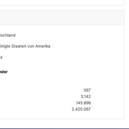
tschland
inigte Staaten von Amerika
na
nder
367
3.142
145.896
2.425.067