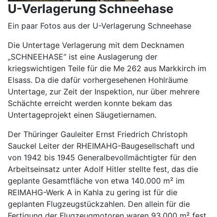
U-Verlagerung Schneehase
Ein paar Fotos aus der U-Verlagerung Schneehase
Die Untertage Verlagerung mit dem Decknamen
„SCHNEEHASE“ ist eine Auslagerung der
kriegswichtigen Teile für die Me 262 aus Markkirch im
Elsass. Da die dafür vorhergesehenen Hohlräume
Untertage, zur Zeit der Inspektion, nur über mehrere
Schächte erreicht werden konnte bekam das
Untertageprojekt einen Säugetiernamen.
Der Thüringer Gauleiter Ernst Friedrich Christoph
Sauckel Leiter der RHEIMAHG-Baugesellschaft und
von 1942 bis 1945 Generalbevollmächtigter für den
Arbeitseinsatz unter Adolf Hitler stellte fest, das die
geplante Gesamtfläche von etwa 140.000 m² im
REIMAHG-Werk A in Kahla zu gering ist für die
geplanten Flugzeugstückzahlen. Den allein für die
Fertigung der Flugzeugmotoren waren 93.000 m² fest