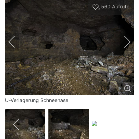
560
Aufrufe
0
U-Verlagerung Schneehase