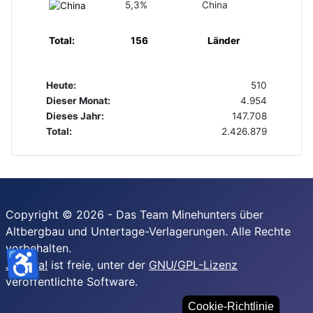
5,3%
China
Total:
156
Länder
Heute:
510
Dieser Monat:
4.954
Dieses Jahr:
147.708
Total:
2.426.879
Copyright © 2026 - Das Team Minehunters über
Altbergbau und Untertage-Verlagerungen. Alle Rechte
vorbehalten.
♿
Joomla!
ist freie, unter der
GNU/GPL-Lizenz
veröffentlichte Software.
Cookie-Richtlinie