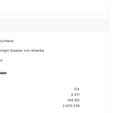
tschland
inigte Staaten von Amerika
na
nder
124
3.411
146.165
2.425.336