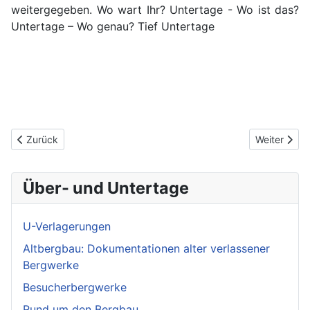
weitergegeben. Wo wart Ihr? Untertage - Wo ist das?
Untertage – Wo genau? Tief Untertage
Vorheriger Beitrag: Danksagung Emil Eisenkies auf Facebook
Nächster Be
Zurück
Weiter
Über- und Untertage
U-Verlagerungen
Altbergbau: Dokumentationen alter verlassener
Bergwerke
Besucherbergwerke
Rund um den Bergbau