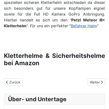
speziellen sicheren Kletterhelm entschieden da dieser
sich besonders gut für unsere Kopflampen eignet
sowie für die Full HD Kamera GoPro Anbringung.
Hierbei handelt es sich um den "
Petzl Meteor III+
Kletterhelm
". Für uns ein perfekter "
Befahrer Helm
"
Kletterhelme & Sicherheitshelme
bei Amazon
Vorheriger Beitrag: Mammut Skywalker 2 Helm
Nächster Bei
Zurück
Weiter
Über- und Untertage