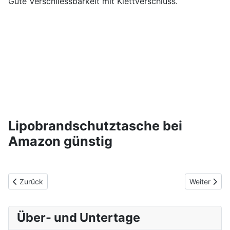
Gute Verschliessbarkeit mit Klettverschluss.
Lipobrandschutztasche bei
Amazon günstig
Vorheriger Beitrag: Lipo Alarm Warner Schutz Checker Voltage
Nächster Be
Zurück
Weiter
Über- und Untertage