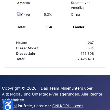
Staaten von
Amerika
5,3%
China
Total:
156
Länder
Heute:
267
Dieser Monat:
3.554
Dieses Jahr:
146.308
Total:
2.425.479
Copyright © 2026 - Das Team Minehunters über
Altbergbau und Untertage-Verlagerungen. Alle Rechte
vorbehalten.
♿
Joomla!
ist freie, unter der
GNU/GPL-Lizenz