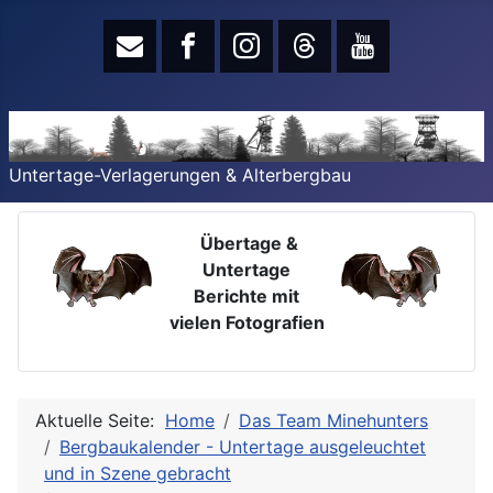
Untertage-Verlagerungen & Alterbergbau
Übertage &
Untertage
Berichte mit
vielen Fotografien
Aktuelle Seite:
Home
Das Team Minehunters
Bergbaukalender - Untertage ausgeleuchtet
und in Szene gebracht