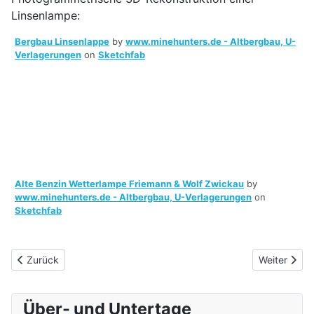
Linsenlampe:
Bergbau Linsenlappe
by
www.minehunters.de - Altbergbau, U-
Verlagerungen
on
Sketchfab
Alte Benzin Wetterlampe Friemann & Wolf Zwickau
by
www.minehunters.de - Altbergbau, U-Verlagerungen
on
Sketchfab
Vorheriger Beitrag: 3D Grubenrisse im Bereich Bergbau
Nächster Be
Zurück
Weiter
Über- und Untertage