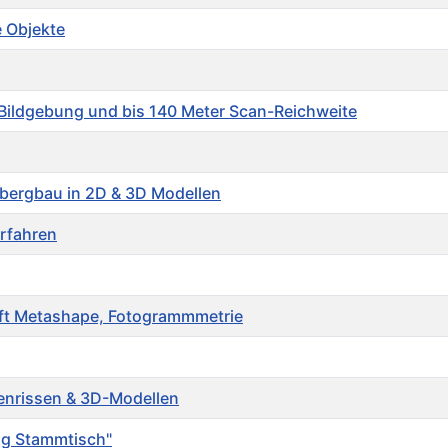
 Objekte
Bildgebung und bis 140 Meter Scan-Reichweite
tbergbau in 2D & 3D Modellen
erfahren
soft Metashape, Fotogrammmetrie
benrissen & 3D-Modellen
ng Stammtisch"