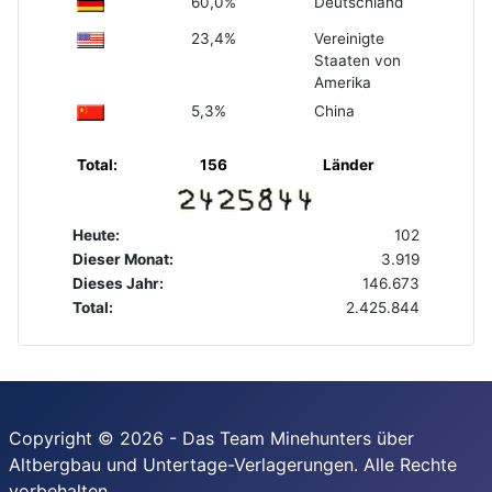
60,0%
Deutschland
23,4%
Vereinigte
Staaten von
Amerika
5,3%
China
Total:
156
Länder
Heute:
102
Dieser Monat:
3.919
Dieses Jahr:
146.673
Total:
2.425.844
Copyright © 2026 - Das Team Minehunters über
Altbergbau und Untertage-Verlagerungen. Alle Rechte
vorbehalten.