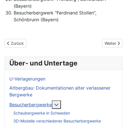
(Bayern)
Besucherbergwerk "Ferdinand Stollen",
Schönbrunn (Bayern)
Vorheriger Beitrag: Besucherbergwerke in Baden-Württemberg
Nächster Be
Zurück
Weiter
Über- und Untertage
U-Verlagerungen
Altbergbau: Dokumentationen alter verlassener
Bergwerke
More about: Besucherbergwerk
Besucherbergwerke
Schaubergwerke in Schweden
3D-Modelle verschiedener Besucherbergwerke