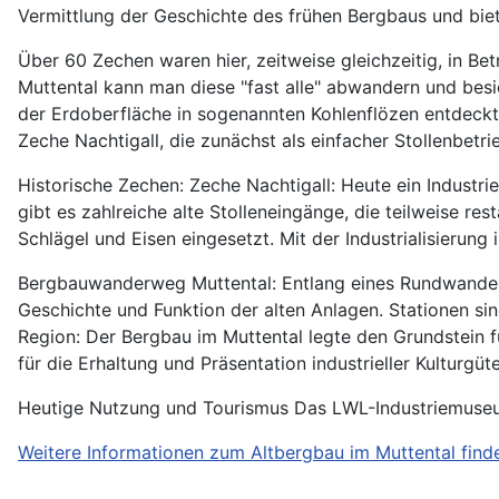
Vermittlung der Geschichte des frühen Bergbaus und biet
Über 60 Zechen waren hier, zeitweise gleichzeitig, in B
Muttental kann man diese "fast alle" abwandern und bes
der Erdoberfläche in sogenannten Kohlenflözen entdeckt. 
Zeche Nachtigall, die zunächst als einfacher Stollenbetr
Historische Zechen: Zeche Nachtigall: Heute ein Industri
gibt es zahlreiche alte Stolleneingänge, die teilweise 
Schlägel und Eisen eingesetzt. Mit der Industrialisieru
Bergbauwanderweg Muttental: Entlang eines Rundwanderw
Geschichte und Funktion der alten Anlagen. Stationen s
Region: Der Bergbau im Muttental legte den Grundstein fü
für die Erhaltung und Präsentation industrieller Kulturgüte
Heutige Nutzung und Tourismus Das LWL-Industriemus
Weitere Informationen zum Altbergbau im Muttental finden