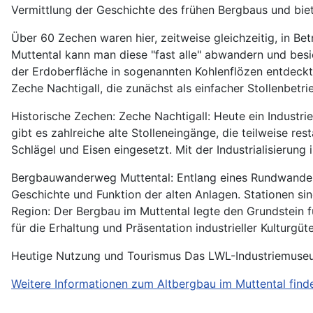
Vermittlung der Geschichte des frühen Bergbaus und biet
Über 60 Zechen waren hier, zeitweise gleichzeitig, in B
Muttental kann man diese "fast alle" abwandern und bes
der Erdoberfläche in sogenannten Kohlenflözen entdeckt. 
Zeche Nachtigall, die zunächst als einfacher Stollenbetr
Historische Zechen: Zeche Nachtigall: Heute ein Industri
gibt es zahlreiche alte Stolleneingänge, die teilweise 
Schlägel und Eisen eingesetzt. Mit der Industrialisieru
Bergbauwanderweg Muttental: Entlang eines Rundwanderw
Geschichte und Funktion der alten Anlagen. Stationen s
Region: Der Bergbau im Muttental legte den Grundstein fü
für die Erhaltung und Präsentation industrieller Kulturgüte
Heutige Nutzung und Tourismus Das LWL-Industriemus
Weitere Informationen zum Altbergbau im Muttental finden