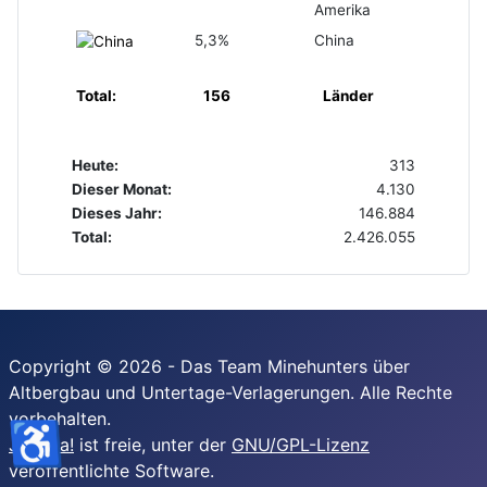
Amerika
5,3%
China
Total:
156
Länder
Heute:
313
Dieser Monat:
4.130
Dieses Jahr:
146.884
Total:
2.426.055
Copyright © 2026 - Das Team Minehunters über
Altbergbau und Untertage-Verlagerungen. Alle Rechte
vorbehalten.
♿
Joomla!
ist freie, unter der
GNU/GPL-Lizenz
veröffentlichte Software.