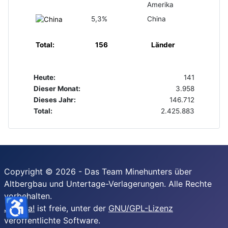
Amerika
5,3%
China
Total:
156
Länder
Heute:
141
Dieser Monat:
3.958
Dieses Jahr:
146.712
Total:
2.425.883
Copyright © 2026 - Das Team Minehunters über
Altbergbau und Untertage-Verlagerungen. Alle Rechte
vorbehalten.
♿
Joomla!
ist freie, unter der
GNU/GPL-Lizenz
veröffentlichte Software.