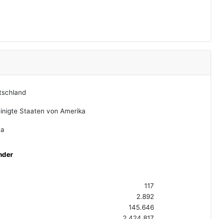
tschland
inigte Staaten von Amerika
na
nder
117
2.892
145.646
2.424.817