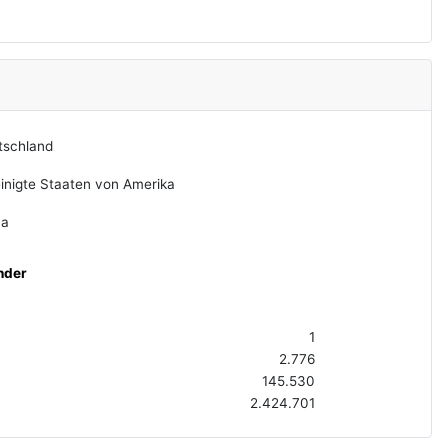
tschland
inigte Staaten von Amerika
na
nder
1
2.776
145.530
2.424.701