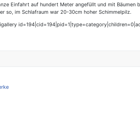
nze Einfahrt auf hundert Meter angefüllt und mit Bäumen b
sser so, im Schlafraum war 20-30cm hoher Schimmelpilz.
igallery id=194|cid=194|pid=1|type=category|children=0|ad
erke