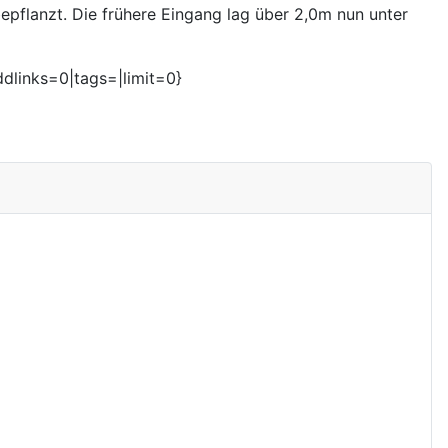
epflanzt. Die frühere Eingang lag über 2,0m nun unter
dlinks=0|tags=|limit=0}