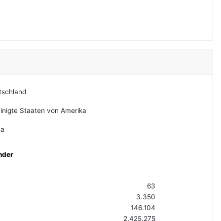
tschland
inigte Staaten von Amerika
na
nder
63
3.350
146.104
2.425.275