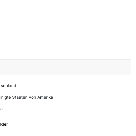
tschland
inigte Staaten von Amerika
na
nder