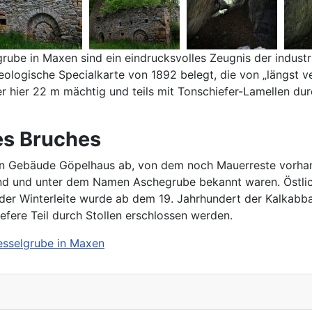
rube in Maxen sind ein eindrucksvolles Zeugnis der indust
Geologische Specialkarte von 1892 belegt, die von „längst
hier 22 m mächtig und teils mit Tonschiefer-Lamellen dur
es Bruches
n Gebäude Göpelhaus ab, von dem noch Mauerreste vorhande
sind und unter dem Namen Aschegrube bekannt waren. Östlic
der Winterleite wurde ab dem 19. Jahrhundert der Kalkabbau
fere Teil durch Stollen erschlossen werden.
esselgrube in Maxen