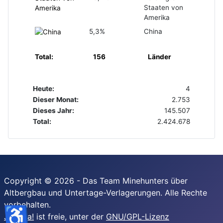
Staaten von
Amerika
5,3%
China
Total:
156
Länder
Heute:
4
Dieser Monat:
2.753
Dieses Jahr:
145.507
Total:
2.424.678
Copyright © 2026 - Das Team Minehunters über
Altbergbau und Untertage-Verlagerungen. Alle Rechte
vorbehalten.
♿
Joomla!
ist freie, unter der
GNU/GPL-Lizenz